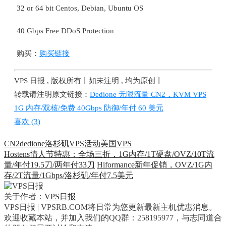
32 or 64 bit Centos, Debian, Ubuntu OS
40 Gbps Free DDoS Protection
购买：
购买链接
VPS 日报 , 版权所有丨如未注明 , 均为原创丨
转载请注明原文链接：
Dedione 无限流量 CN2，KVM VPS
1G 内存/双核/免费 40Gbps 防御/年付 60 美元
喜欢 (
3
)
CN2
dedione
洛杉矶VPS
活动
美国VPS
Hostens情人节特惠：全场三折，1G内存/1T硬盘/OVZ/10T流
量/年付19.5刀/两年付33刀
Hiformance新年促销，OVZ/1G内
存/2T流量/1Gbps/洛杉矶/年付7.5美元
关于作者：
VPS日报
VPS日报 | VPSRB.COM将日常为您更新最新主机优惠消息。
欢迎收藏本站，并加入我们的QQ群：258195977，与志同道合