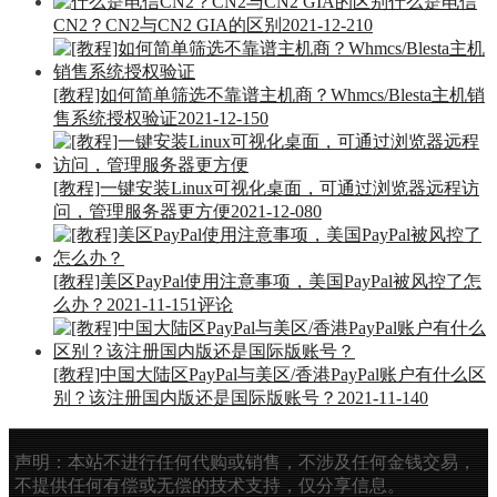
什么是电信
CN2？CN2与CN2 GIA的区别
2021-12-21
0
[教程]如何简单筛选不靠谱主机商？Whmcs/Blesta主机销
售系统授权验证
2021-12-15
0
[教程]一键安装Linux可视化桌面，可通过浏览器远程访
问，管理服务器更方便
2021-12-08
0
[教程]美区PayPal使用注意事项，美国PayPal被风控了怎
么办？
2021-11-15
1评论
[教程]中国大陆区PayPal与美区/香港PayPal账户有什么区
别？该注册国内版还是国际版账号？
2021-11-14
0
声明：本站不进行任何代购或销售，不涉及任何金钱交易，
不提供任何有偿或无偿的技术支持，仅分享信息。