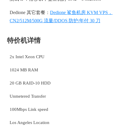
Dedione 其它套餐：
Dedione 鲨鱼机房 KVM VPS，
CN2/512M/500G 流量/DDOS 防护/年付 30 刀
特价机详情
2x Intel Xeon CPU
1024 MB RAM
20 GB RAID-10 HDD
Unmetered Transfer
100Mbps Link speed
Los Angeles Location