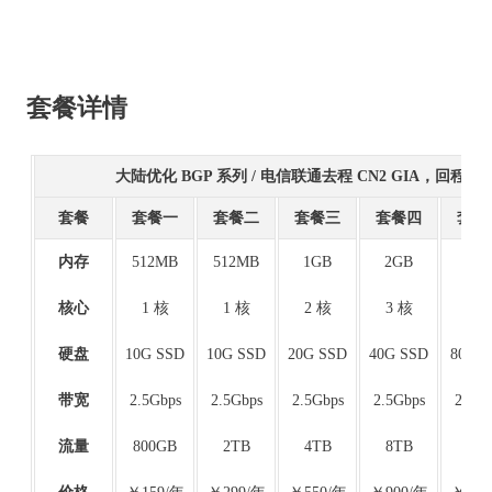
套餐详情
大陆优化 BGP 系列 / 电信联通去程 CN2 GIA，回程 AS4
套餐
套餐一
套餐二
套餐三
套餐四
套餐
内存
512MB
512MB
1GB
2GB
4G
核心
1 核
1 核
2 核
3 核
4 
硬盘
10G SSD
10G SSD
20G SSD
40G SSD
80G 
带宽
2.5Gbps
2.5Gbps
2.5Gbps
2.5Gbps
2.5Gb
流量
800GB
2TB
4TB
8TB
12T