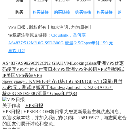
价格
￥159/年
￥299/年
￥550/年
￥900/年
￥300
购买
购买链接
购买链接
购买链接
购买链接
购买
VPS 日报 , 版权所有丨如未注明 , 均为原创丨
转载请注明原文链接：
Cloudsilk，圣何塞
AS4837/512M/10G SSD/800G 流量/2.5Gbps/年付 159 元
喜欢 (
12
)
AS4837
AS9929
CN2
CN2 GIA
KVM
LookingGlass
亚洲VPS
优惠
码
便宜VPS
年付
支付宝
日本VPS
欧洲VPS
洛杉矶VPS
活动
测试
IP
美国VPS
香港VPS
Speedypage，KVM/1G内存/1核/15G SSD/1Gbps/1T流量/月付
3.5欧元，测试IP
搬瓦工/bandwagonhost，CN2 GIA/1G/1
核/20G SSD/500G流量/1Gbps/年付$83
关于作者：
VPS日报
VPS日报 | VPSRB.COM将日常为您更新最新主机优惠消息。
欢迎收藏本站，并加入我们的QQ群：258195977，与志同道合
的朋友们展开讨论和交流。