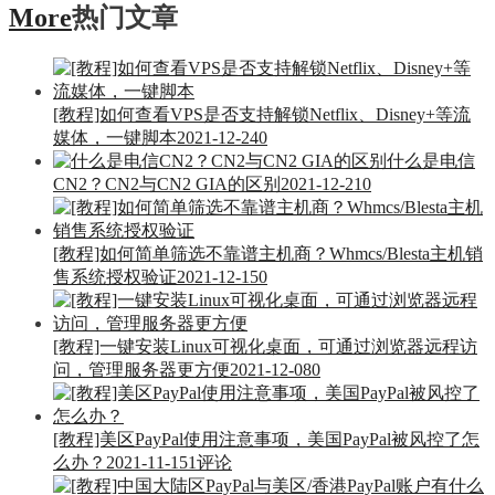
More
热门文章
[教程]如何查看VPS是否支持解锁Netflix、Disney+等流
媒体，一键脚本
2021-12-24
0
什么是电信
CN2？CN2与CN2 GIA的区别
2021-12-21
0
[教程]如何简单筛选不靠谱主机商？Whmcs/Blesta主机销
售系统授权验证
2021-12-15
0
[教程]一键安装Linux可视化桌面，可通过浏览器远程访
问，管理服务器更方便
2021-12-08
0
[教程]美区PayPal使用注意事项，美国PayPal被风控了怎
么办？
2021-11-15
1评论