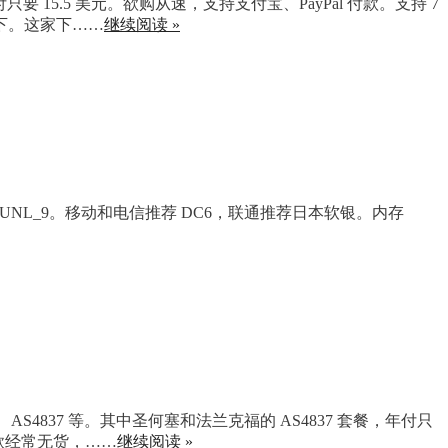
年付只要 15.5 美元。欲购从速，支持支付宝、PayPal 付款。支持 7
下。这家下……
继续阅读 »
 和荷兰 EUNL_9。移动和电信推荐 DC6，联通推荐日本软银。内存
9、AS4837 等。其中圣何塞和法兰克福的 AS4837 套餐，年付只
福款经常无货，……
继续阅读 »