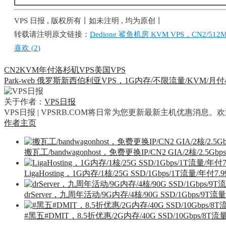
VPS 日报 , 版权所有丨如未注明 , 均为原创丨
转载请注明原文链接：
Dedione 鲨鱼机房 KVM VPS，CN2/512
喜欢 (
2
)
CN2
KVM
年付
洛杉矶VPS
美国VPS
Park-web 俄罗斯新西伯利亚VPS，1G内存/不限流量/KVM/月付4
关于作者：
VPS日报
VPS日报 | VPSRB.COM将日常为您更新最新主机优惠消息
作者主页
搬瓦工/bandwagonhost，免费更换IP/CN2 GIA/2核/2.5G
LigaHosting，1G内存/1核/25G SSD/1Gbps/1T流量/年付7.
drServer，九周年活动/9G内存/4核/90G SSD/1Gbps/9T
#黑五#DMIT，8.5折优惠/2G内存/40G SSD/10Gbps/8T