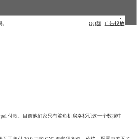
码。
QQ群
|
广告投放
ypal 付款。目前他们家只有鲨鱼机房洛杉矶这一个数据中
。跟搬瓦工年付 29.9 刀的 CN2 套餐很相似，价格、配置都差不了