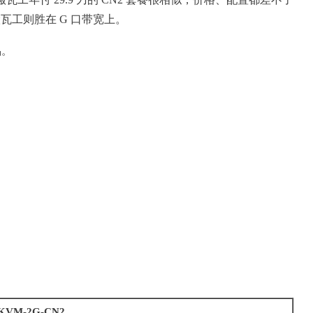
搬瓦工则胜在 G 口带宽上。
品。
KVM-2G-CN2