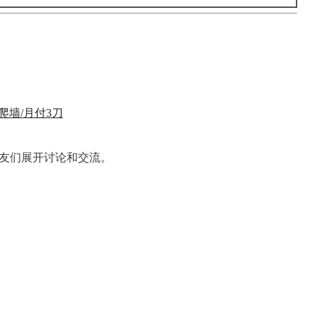
合爬墙/月付3刀
的朋友们展开讨论和交流。