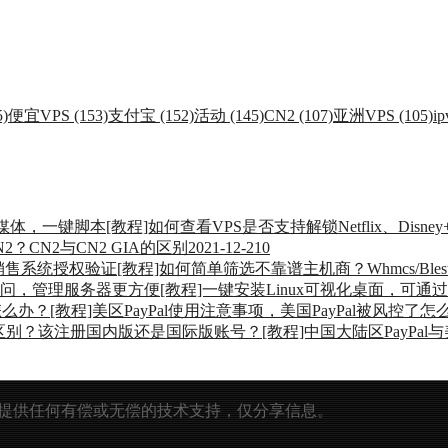
)
便宜VPS (153)
支付宝 (152)
活动 (145)
CN2 (107)
亚洲VPS (105)
ip
[教程]如何查看VPS是否支持解锁Netflix、Dis
2？CN2与CN2 GIA的区别
2021-12-21
0
[教程]如何简单筛选不靠谱主机商？Whmcs/Bl
[教程]一键安装Linux可视化桌面，可
[教程]美区PayPal使用注意事项，美国PayPal被风控了怎
[教程]中国大陆区PayPa
提供任何有偿或无偿的技术支持，仅分享信息。