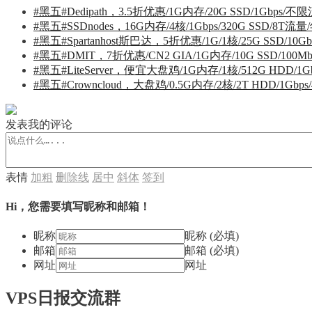
#黑五#Dedipath，3.5折优惠/1G内存/20G SSD/1Gbps/
#黑五#SSDnodes，16G内存/4核/1Gbps/320G SSD/8T流
#黑五#Spartanhost斯巴达，5折优惠/1G/1核/25G SSD/10G
#黑五#DMIT，7折优惠/CN2 GIA/1G内存/10G SSD/100
#黑五#LiteServer，便宜大盘鸡/1G内存/1核/512G HDD/1
#黑五#Crowncloud，大盘鸡/0.5G内存/2核/2T HDD/1Gb
发表我的评论
表情
加粗
删除线
居中
斜体
签到
Hi，您需要填写昵称和邮箱！
昵称
昵称 (必填)
邮箱
邮箱 (必填)
网址
网址
VPS日报交流群