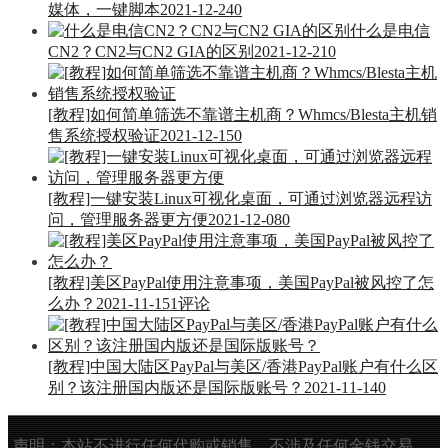
媒体，一键脚本
2021-12-24
0
什么是电信
CN2？CN2与CN2 GIA的区别
2021-12-21
0
[教程]如何简单筛选不靠谱主机商？Whmcs/Blesta主机销
售系统授权验证
2021-12-15
0
[教程]一键安装Linux可视化桌面，可通过浏览器远程访
问，管理服务器更方便
2021-12-08
0
[教程]美区PayPal使用注意事项，美国PayPal被风控了怎
么办？
2021-11-15
1评论
[教程]中国大陆区PayPal与美区/香港PayPal账户有什么区
别？该注册国内版还是国际版账号？
2021-11-14
0
声明：本站不进行任何代购或销售，不涉及任何金钱交易，