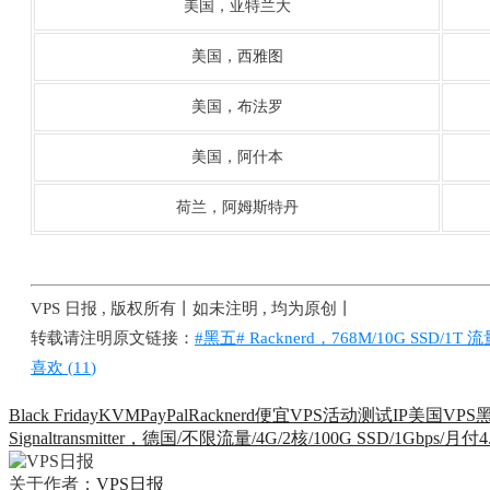
美国，亚特兰大
美国，西雅图
美国，布法罗
美国，阿什本
荷兰，阿姆斯特丹
VPS 日报 , 版权所有丨如未注明 , 均为原创丨
转载请注明原文链接：
#黑五# Racknerd，768M/10G SSD/1T 
喜欢 (
11
)
Black Friday
KVM
PayPal
Racknerd
便宜VPS
活动
测试IP
美国VPS
Signaltransmitter，德国/不限流量/4G/2核/100G SSD/1Gbps/月付
关于作者：
VPS日报