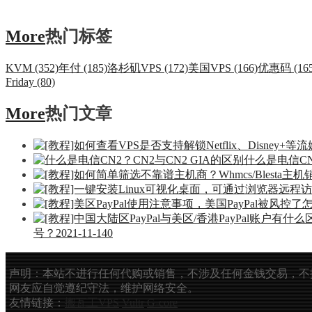
More
热门标签
KVM (352)
年付 (185)
洛杉矶VPS (172)
美国VPS (166)
优惠码 (165
Friday (80)
More
热门文章
什么是电信CN
号？
2021-11-14
0
声明：本站不进行任何代购或销售，不涉及任何金钱交易，不
网友应自觉遵纪守法，维护网络安全。
友情链接：
搬瓦工VPS
Vultr
G-core