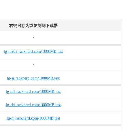
右键另存为或复制到下载器
/
lg-lax02.racknerd.com/1000MB.test
/
lg-sj.racknerd.com/1000MB.test
lg-dal.racknerd.com/1000MB.test
lg-chi.racknerd.com/1000MB.test
lg-nj.racknerd.com/1000MB.test