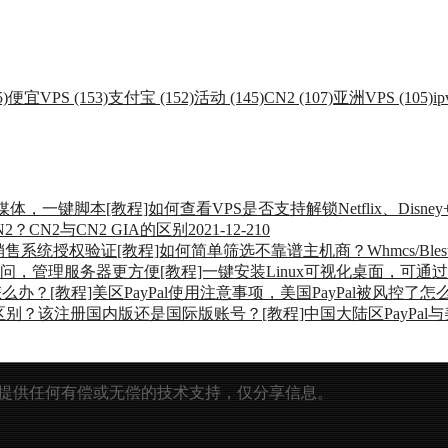
)
便宜VPS (153)
支付宝 (152)
活动 (145)
CN2 (107)
亚洲VPS (105)
ip
[教程]如何查看VPS是否支持解锁Netflix、Dis
2？CN2与CN2 GIA的区别
2021-12-21
0
[教程]如何简单筛选不靠谱主机商？Whmcs/Bl
[教程]一键安装Linux可视化桌面，可
[教程]美区PayPal使用注意事项，美国PayPal被风控了怎
[教程]中国大陆区PayPa
提供任何有偿或无偿的技术支持，仅分享信息。