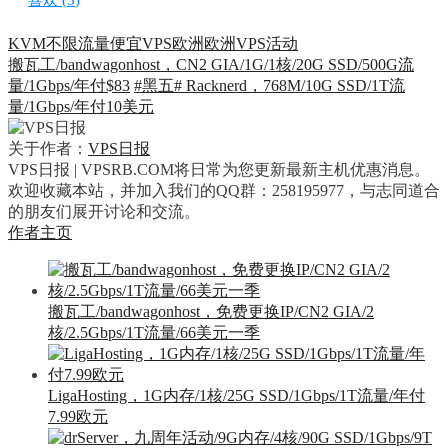
喜欢 (
5
)
KVM
不限流量
便宜VPS
欧洲
欧洲VPS
活动
搬瓦工/bandwagonhost，CN2 GIA/1G/1核/20G SSD/500G流
量/1Gbps/年付$83
#黑五# Racknerd，768M/10G SSD/1T流
量/1Gbps/年付10美元
关于作者：
VPS日报
VPS日报 | VPSRB.COM将日常为您更新最新主机优惠消息。
欢迎收藏本站，并加入我们的QQ群：258195977，与志同道合
的朋友们展开讨论和交流。
作者主页
搬瓦工/bandwagonhost，免费更换IP/CN2 GIA/2
核/2.5Gbps/1T流量/66美元一季
LigaHosting，1G内存/1核/25G SSD/1Gbps/1T流量/年付
7.99欧元