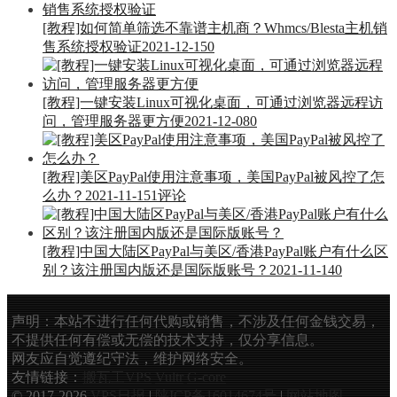
[教程]如何简单筛选不靠谱主机商？Whmcs/Blesta主机销
售系统授权验证
2021-12-15
0
[教程]一键安装Linux可视化桌面，可通过浏览器远程访
问，管理服务器更方便
2021-12-08
0
[教程]美区PayPal使用注意事项，美国PayPal被风控了怎
么办？
2021-11-15
1评论
[教程]中国大陆区PayPal与美区/香港PayPal账户有什么区
别？该注册国内版还是国际版账号？
2021-11-14
0
声明：本站不进行任何代购或销售，不涉及任何金钱交易，
不提供任何有偿或无偿的技术支持，仅分享信息。
网友应自觉遵纪守法，维护网络安全。
友情链接：
搬瓦工VPS
Vultr
G-core
© 2017-2026
VPS日报
|
陕ICP备16014674号
|
网站地图