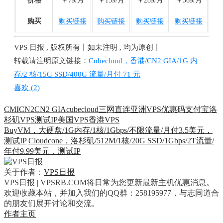
价格
￥79/月
￥159/月
￥289/月
￥569/月
购买
购买链接
购买链接
购买链接
购买链接
VPS 日报 , 版权所有丨如未注明 , 均为原创丨
转载请注明原文链接：
Cubecloud，香港/CN2 GIA/1G 内
存/2 核/15G SSD/400G 流量/月付 71 元
喜欢 (
2
)
CMI
CN2
CN2 GIA
cubecloud
三网直连
亚洲VPS
优惠码
支付宝
洛
杉矶VPS
测试IP
美国VPS
香港VPS
BuyVM，大硬盘/1G内存/1核/1Gbps/不限流量/月付3.5美元，
测试IP
Cloudcone，洛杉矶/512M/1核/20G SSD/1Gbps/2T流量/
年付9.99美元，测试IP
关于作者：
VPS日报
VPS日报 | VPSRB.COM将日常为您更新最新主机优惠消息。
欢迎收藏本站，并加入我们的QQ群：258195977，与志同道合
的朋友们展开讨论和交流。
作者主页