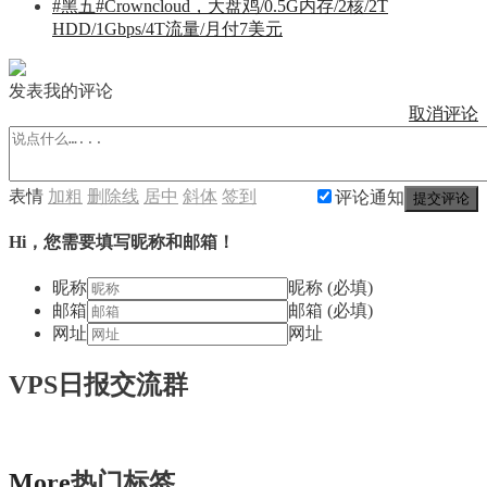
#黑五#Crowncloud，大盘鸡/0.5G内存/2核/2T
HDD/1Gbps/4T流量/月付7美元
发表我的评论
取消评论
表情
加粗
删除线
居中
斜体
签到
评论通知
提交评论
Hi，您需要填写昵称和邮箱！
昵称
昵称 (必填)
邮箱
邮箱 (必填)
网址
网址
VPS日报交流群
More
热门标签