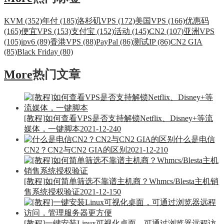
KVM (352)
年付 (185)
洛杉矶VPS (172)
美国VPS (166)
优惠码
(165)
便宜VPS (153)
支付宝 (152)
活动 (145)
CN2 (107)
亚洲VPS
(105)
ipv6 (89)
香港VPS (88)
PayPal (86)
测试IP (86)
CN2 GIA
(85)
Black Friday (80)
More
热门文章
[教程]如何查看VPS是否支持解锁Netflix、Disney+等流
媒体，一键脚本
2021-12-24
0
什么是电信
CN2？CN2与CN2 GIA的区别
2021-12-21
0
[教程]如何简单筛选不靠谱主机商？Whmcs/Blesta主机销
售系统授权验证
2021-12-15
0
[教程]一键安装Linux可视化桌面，可通过浏览器远程访