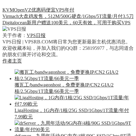
KVM
OpenVZ
优惠码
便宜VPS
年付
Virmach大盘鸡发售，512M/500G硬盘/1Gbps/5T流量/月付3.5刀
Digitalocean新用户赠送100美元，60天有效，可用于购买VPS
关于作者：
VPS日报
VPS日报 | VPSRB.COM将日常为您更新最新主机优惠消息。
欢迎收藏本站，并加入我们的QQ群：258195977，与志同道合
的朋友们展开讨论和交流。
作者主页
搬瓦工/bandwagonhost，免费更换IP/CN2 GIA/2
核/2.5Gbps/1T流量/66美元一季
LigaHosting，1G内存/1核/25G SSD/1Gbps/1T流量/年付
7.99欧元
drServer，九周年活动/9G内存/4核/90G SSD/1Gbps/9T流