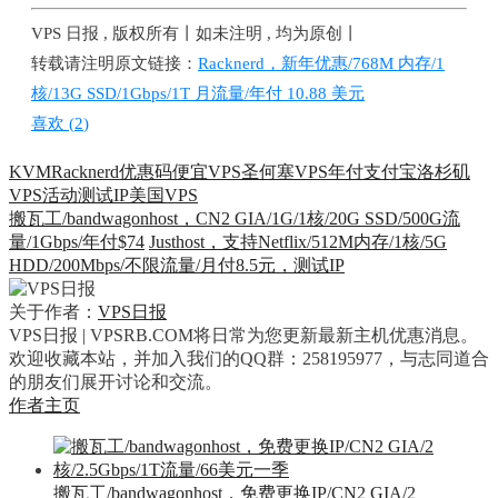
VPS 日报 , 版权所有丨如未注明 , 均为原创丨
转载请注明原文链接：
Racknerd，新年优惠/768M 内存/1
核/13G SSD/1Gbps/1T 月流量/年付 10.88 美元
喜欢 (
2
)
KVM
Racknerd
优惠码
便宜VPS
圣何塞VPS
年付
支付宝
洛杉矶
VPS
活动
测试IP
美国VPS
搬瓦工/bandwagonhost，CN2 GIA/1G/1核/20G SSD/500G流
量/1Gbps/年付$74
Justhost，支持Netflix/512M内存/1核/5G
HDD/200Mbps/不限流量/月付8.5元，测试IP
关于作者：
VPS日报
VPS日报 | VPSRB.COM将日常为您更新最新主机优惠消息。
欢迎收藏本站，并加入我们的QQ群：258195977，与志同道合
的朋友们展开讨论和交流。
作者主页
搬瓦工/bandwagonhost，免费更换IP/CN2 GIA/2