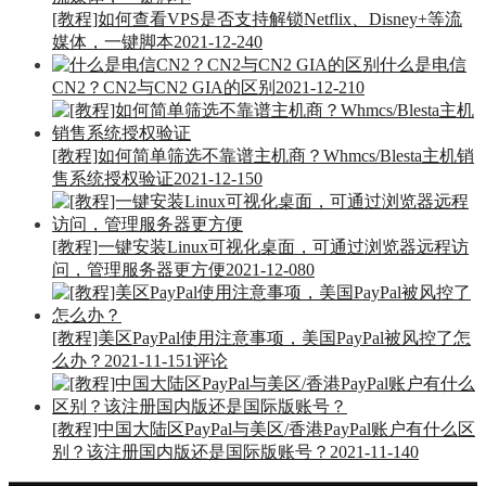
[教程]如何查看VPS是否支持解锁Netflix、Disney+等流
媒体，一键脚本
2021-12-24
0
什么是电信
CN2？CN2与CN2 GIA的区别
2021-12-21
0
[教程]如何简单筛选不靠谱主机商？Whmcs/Blesta主机销
售系统授权验证
2021-12-15
0
[教程]一键安装Linux可视化桌面，可通过浏览器远程访
问，管理服务器更方便
2021-12-08
0
[教程]美区PayPal使用注意事项，美国PayPal被风控了怎
么办？
2021-11-15
1评论
[教程]中国大陆区PayPal与美区/香港PayPal账户有什么区
别？该注册国内版还是国际版账号？
2021-11-14
0