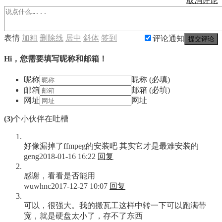
取消评论
表情
加粗
删除线
居中
斜体
签到
评论通知
提交评论
Hi，您需要填写昵称和邮箱！
昵称
昵称 (必填)
邮箱
邮箱 (必填)
网址
网址
(3)
个小伙伴在吐槽
好像漏掉了ffmpeg的安装吧 其实它才是最难安装的
geng
2018-01-16 16:22
回复
感谢，看看是否能用
wuwhnc
2017-12-27 10:07
回复
可以，很强大。我的搬瓦工这样中转一下可以跑满带
宽，就是硬盘太小了，存不了东西