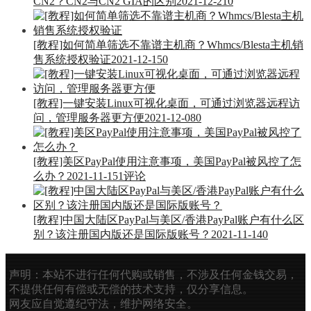
CN2？CN2与CN2 GIA的区别
2021-12-21
0
[教程]如何简单筛选不靠谱主机商？Whmcs/Blesta主机销
售系统授权验证
2021-12-15
0
[教程]一键安装Linux可视化桌面，可通过浏览器远程访
问，管理服务器更方便
2021-12-08
0
[教程]美区PayPal使用注意事项，美国PayPal被风控了怎
么办？
2021-11-15
1评论
[教程]中国大陆区PayPal与美区/香港PayPal账户有什么区
别？该注册国内版还是国际版账号？
2021-11-14
0
声明：本站不进行任何代购或销售，不涉及任何金钱交易，
不提供任何有偿或无偿的技术支持，仅分享信息。
网友应自觉遵纪守法，维护网络安全。