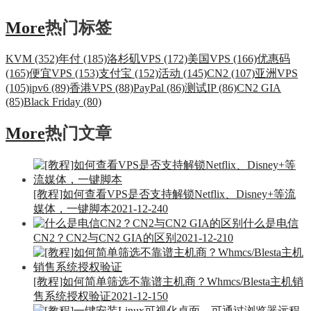
More
热门标签
KVM (352)
年付 (185)
洛杉矶VPS (172)
美国VPS (166)
优惠码
(165)
便宜VPS (153)
支付宝 (152)
活动 (145)
CN2 (107)
亚洲VPS
(105)
ipv6 (89)
香港VPS (88)
PayPal (86)
测试IP (86)
CN2 GIA
(85)
Black Friday (80)
More
热门文章
[教程]如何查看VPS是否支持解锁Netflix、Disney+等流
媒体，一键脚本
2021-12-24
0
什么是电信
CN2？CN2与CN2 GIA的区别
2021-12-21
0
[教程]如何简单筛选不靠谱主机商？Whmcs/Blesta主机销
售系统授权验证
2021-12-15
0