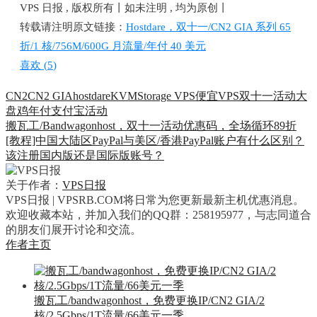
VPS 日报 , 版权所有丨如未注明 , 均为原创丨
转载请注明原文链接：
Hostdare，双十一/CN2 GIA 系列 65
折/1 核/756M/600G 月流量/年付 40 美元
喜欢 (
5
)
CN2
CN2 GIA
hostdare
KVM
Storage VPS
便宜VPS
双十一活动
大
盘鸡
年付
支付宝
活动
搬瓦工/Bandwagonhost，双十一活动优惠码，全场循环89折
[教程]中国大陆区PayPal与美区/香港PayPal账户有什么区别？
该注册国内版还是国际版账号？
关于作者：
VPS日报
VPS日报 | VPSRB.COM将日常为您更新最新主机优惠消息。
欢迎收藏本站，并加入我们的QQ群：258195977，与志同道合
的朋友们展开讨论和交流。
作者主页
搬瓦工/bandwagonhost，免费更换IP/CN2 GIA/2
核/2.5Gbps/1T流量/66美元一季