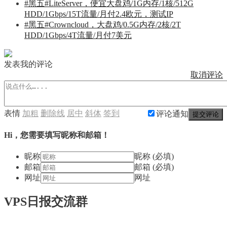
#黑五#LiteServer，便宜大盘鸡/1G内存/1核/512G
HDD/1Gbps/15T流量/月付2.4欧元，测试IP
#黑五#Crowncloud，大盘鸡/0.5G内存/2核/2T
HDD/1Gbps/4T流量/月付7美元
发表我的评论
取消评论
表情
加粗
删除线
居中
斜体
签到
评论通知
提交评论
Hi，您需要填写昵称和邮箱！
昵称
昵称 (必填)
邮箱
邮箱 (必填)
网址
网址
VPS日报交流群