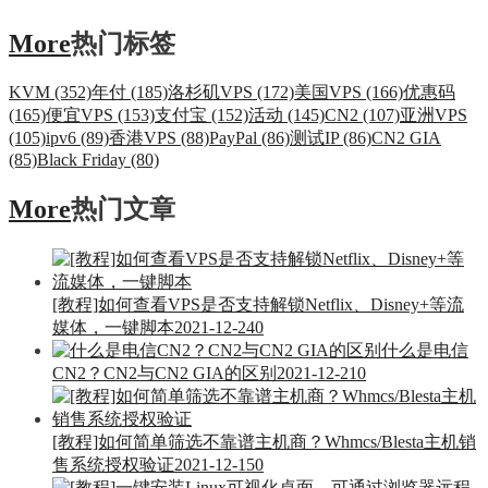
More
热门标签
KVM (352)
年付 (185)
洛杉矶VPS (172)
美国VPS (166)
优惠码
(165)
便宜VPS (153)
支付宝 (152)
活动 (145)
CN2 (107)
亚洲VPS
(105)
ipv6 (89)
香港VPS (88)
PayPal (86)
测试IP (86)
CN2 GIA
(85)
Black Friday (80)
More
热门文章
[教程]如何查看VPS是否支持解锁Netflix、Disney+等流
媒体，一键脚本
2021-12-24
0
什么是电信
CN2？CN2与CN2 GIA的区别
2021-12-21
0
[教程]如何简单筛选不靠谱主机商？Whmcs/Blesta主机销
售系统授权验证
2021-12-15
0