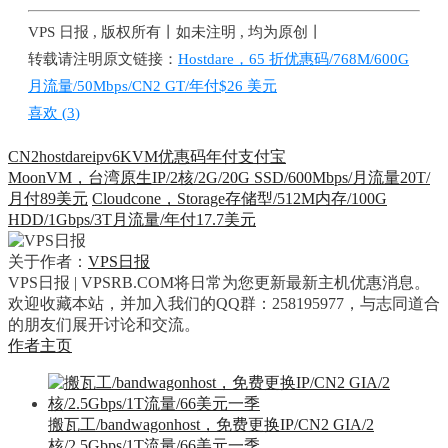
VPS 日报 , 版权所有丨如未注明 , 均为原创丨
转载请注明原文链接：
Hostdare，65 折优惠码/768M/600G
月流量/50Mbps/CN2 GT/年付$26 美元
喜欢 (
3
)
CN2
hostdare
ipv6
KVM
优惠码
年付
支付宝
MoonVM，台湾原生IP/2核/2G/20G SSD/600Mbps/月流量20T/
月付89美元
Cloudcone，Storage存储型/512M内存/100G
HDD/1Gbps/3T月流量/年付17.7美元
关于作者：
VPS日报
VPS日报 | VPSRB.COM将日常为您更新最新主机优惠消息。
欢迎收藏本站，并加入我们的QQ群：258195977，与志同道合
的朋友们展开讨论和交流。
作者主页
搬瓦工/bandwagonhost，免费更换IP/CN2 GIA/2
核/2.5Gbps/1T流量/66美元一季