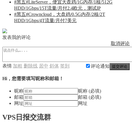
#黑五#LiteServer，便宜大盘鸡/1G内存/1核/512G
HDD/1Gbps/15T流量/月付2.4欧元，测试IP
#黑五#Crowncloud，大盘鸡/0.5G内存/2核/2T
HDD/1Gbps/4T流量/月付7美元
发表我的评论
取消评论
表情
加粗
删除线
居中
斜体
签到
评论通知
提交评论
Hi，您需要填写昵称和邮箱！
昵称
昵称 (必填)
邮箱
邮箱 (必填)
网址
网址
VPS日报交流群