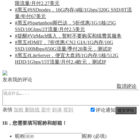
限流量/月付2.27美元
#黑五#SSDnodes，16G内存/4核/1Gbps/320G SSD/8T流
量/年付67美元
#黑五#Spartanhost斯巴达，5折优惠/1G/1核/25G
SSD/10Gbps/2T流量/月付2.5美元
#提醒#VirMach慎入，暂时不要购买和续费其服务
#黑五#DMIT，7折优惠/CN2 GIA/1G内存/10G
SSD/100Mbps/650G流量/季付28美元，测试IP
#黑五#LiteServer，便宜大盘鸡/1G内存/1核/512G
HDD/1Gbps/15T流量/月付2.4欧元，测试IP
发表我的评论
取消评论
表情
加粗
删除线
居中
斜体
签到
评论通知
提交评论
Hi，您需要填写昵称和邮箱！
昵称
昵称 (必填)