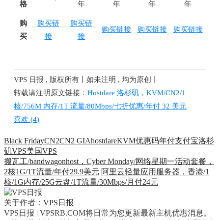
格
年
年
年
年
购
购买链
购买链
购买链接
购买链接
购买链接
买
接
接
VPS 日报 , 版权所有丨如未注明 , 均为原创丨
转载请注明原文链接：
Hostdare 洛杉矶，KVM/CN2/1
核/756M 内存/1T 流量/80Mbps/七折优惠/年付 32 美元
喜欢 (
4
)
Black Friday
CN2
CN2 GIA
hostdare
KVM
优惠码
年付
支付宝
洛杉
矶VPS
美国VPS
搬瓦工/bandwagonhost，Cyber Monday/网络星期一活动套餐，
2核1G/1T流量/年付29.9美元
阿里云轻量应用服务器，香港/1
核/1G内存/25G云盘/1T流量/30Mbps/月付24元
关于作者：
VPS日报
VPS日报 | VPSRB.COM将日常为您更新最新主机优惠消息。