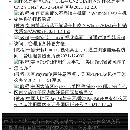
什么是电信
CN2？CN2与CN2 GIA的区别
2021-12-21
0
[教程]如何简单筛选不靠谱主机商？Whmcs/Blesta主机销
售系统授权验证
2021-12-15
0
[教程]一键安装Linux可视化桌面，可通过浏览器远程访
问，管理服务器更方便
2021-12-08
0
[教程]美区PayPal使用注意事项，美国PayPal被风控了怎
么办？
2021-11-15
1评论
[教程]中国大陆区PayPal与美区/香港PayPal账户有什么区
别？该注册国内版还是国际版账号？
2021-11-14
0
声明：本站不进行任何代购或销售，不涉及任何金钱交易，
不提供任何有偿或无偿的技术支持，仅分享信息。