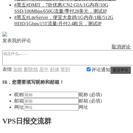
#黑五#DMIT，7折优惠/CN2 GIA/1G内存/10G
SSD/100Mbps/650G流量/季付28美元，测试IP
#黑五#LiteServer，便宜大盘鸡/1G内存/1核/512G
HDD/1Gbps/15T流量/月付2.4欧元，测试IP
发表我的评论
取消评论
表情
加粗
删除线
居中
斜体
签到
评论通知
提交评论
Hi，您需要填写昵称和邮箱！
昵称
昵称 (必填)
邮箱
邮箱 (必填)
网址
网址
VPS日报交流群