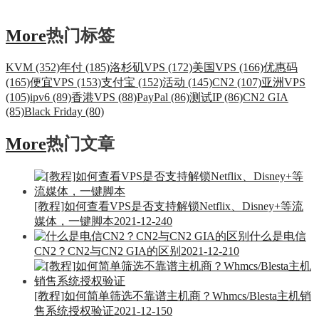
More
热门标签
KVM (352)
年付 (185)
洛杉矶VPS (172)
美国VPS (166)
优惠码
(165)
便宜VPS (153)
支付宝 (152)
活动 (145)
CN2 (107)
亚洲VPS
(105)
ipv6 (89)
香港VPS (88)
PayPal (86)
测试IP (86)
CN2 GIA
(85)
Black Friday (80)
More
热门文章
[教程]如何查看VPS是否支持解锁Netflix、Disney+等流
媒体，一键脚本
2021-12-24
0
什么是电信
CN2？CN2与CN2 GIA的区别
2021-12-21
0
[教程]如何简单筛选不靠谱主机商？Whmcs/Blesta主机销
售系统授权验证
2021-12-15
0