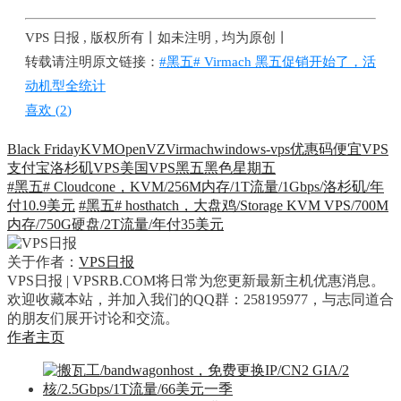
VPS 日报 , 版权所有丨如未注明 , 均为原创丨
转载请注明原文链接：
#黑五# Virmach 黑五促销开始了，活
动机型全统计
喜欢 (
2
)
Black Friday
KVM
OpenVZ
Virmach
windows-vps
优惠码
便宜VPS
支付宝
洛杉矶VPS
美国VPS
黑五
黑色星期五
#黑五# Cloudcone，KVM/256M内存/1T流量/1Gbps/洛杉矶/年
付10.9美元
#黑五# hosthatch，大盘鸡/Storage KVM VPS/700M
内存/750G硬盘/2T流量/年付35美元
关于作者：
VPS日报
VPS日报 | VPSRB.COM将日常为您更新最新主机优惠消息。
欢迎收藏本站，并加入我们的QQ群：258195977，与志同道合
的朋友们展开讨论和交流。
作者主页