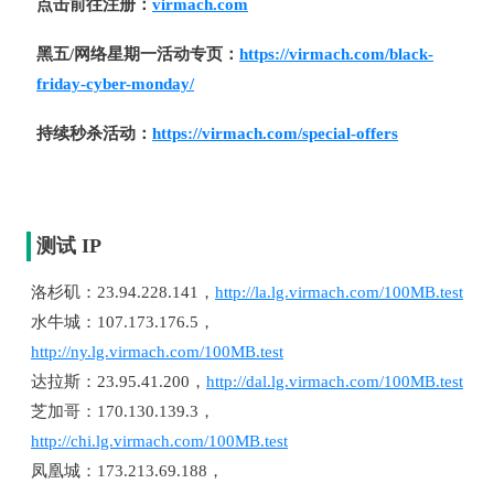
点击前往注册：
virmach.com
黑五/网络星期一活动专页：
https://virmach.com/black-
friday-cyber-monday/
持续秒杀活动：
https://virmach.com/special-offers
测试 IP
洛杉矶：23.94.228.141，
http://la.lg.virmach.com/100MB.test
水牛城：107.173.176.5，
http://ny.lg.virmach.com/100MB.test
达拉斯：23.95.41.200，
http://dal.lg.virmach.com/100MB.test
芝加哥：170.130.139.3，
http://chi.lg.virmach.com/100MB.test
凤凰城：173.213.69.188，