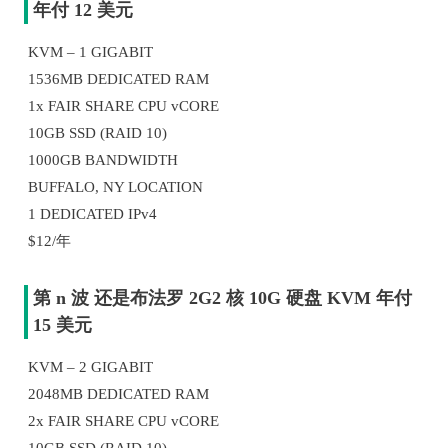
年付 12 美元
KVM – 1 GIGABIT
1536MB DEDICATED RAM
1x FAIR SHARE CPU vCORE
10GB SSD (RAID 10)
1000GB BANDWIDTH
BUFFALO, NY LOCATION
1 DEDICATED IPv4
$12/年
第 n 波 还是布法罗 2G2 核 10G 硬盘 KVM 年付
15 美元
KVM – 2 GIGABIT
2048MB DEDICATED RAM
2x FAIR SHARE CPU vCORE
10GB SSD (RAID 10)