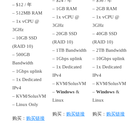
– $24 / 年
– $36 / 年
– $12 / 年
– 1GB RAM
– 2GB RAM
– 512MB RAM
– 1x vCPU @
– 1x vCPU @
– 1x vCPU @
3GHz
3GHz
3GHz
– 20GB SSD
– 40GB SSD
– 10GB SSD
(RAID 10)
(RAID 10)
(RAID 10)
– 1TB Bandwidth
– 2TB Bandwidth
– 500GB
– 1Gbps uplink
– 10Gbps uplink
Bandwidth
– 1x Dedicated
– 1x Dedicated
– 1Gbps uplink
IPv4
IPv4
– 1x Dedicated
– KVM/SolusVM
– KVM/SolusVM
IPv4
–
Windows
&
–
Windows
&
– KVM/SolusVM
Linux
Linux
– Linux Only
购买：
购买链接
购买：
购买链接
购买：
购买链接