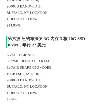
2000GB BANDWIDTH
BUFFALO, NY LOCATION
1 DEDICATED IPv4
$14.95/年
第六波 纽约布法罗 3G 内存 3 核 10G SSD
KVM，年付 27 美元
KVM – 1 GIGABIT
3072MB DEDICATED RAM
3x FAIR SHARE CPU vCORE
10GB SSD (RAID 10)
2000GB BANDWIDTH
BUFFALO, NY LOCATION
1 DEDICATED IPv4
$27/年