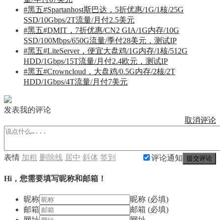
#黑五#Spartanhost斯巴达，5折优惠/1G/1核/25G
SSD/10Gbps/2T流量/月付2.5美元
#黑五#DMIT，7折优惠/CN2 GIA/1G内存/10G
SSD/100Mbps/650G流量/季付28美元，测试IP
#黑五#LiteServer，便宜大盘鸡/1G内存/1核/512G
HDD/1Gbps/15T流量/月付2.4欧元，测试IP
#黑五#Crowncloud，大盘鸡/0.5G内存/2核/2T
HDD/1Gbps/4T流量/月付7美元
发表我的评论
取消评论
表情
加粗
删除线
居中
斜体
签到
评论通知
提交评论
Hi，您需要填写昵称和邮箱！
昵称
昵称 (必填)
邮箱
邮箱 (必填)
网址
网址