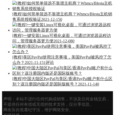
[教程]如何简单筛选不靠谱主机商？Whmcs/Blesta主机销
售系统授权验证
2021-12-15
0
[教程]一键安装Linux可视化桌面，可通过浏览器远程访
问，管理服务器更方便
2021-12-08
0
[教程]美区PayPal使用注意事项，美国PayPal被风控了怎
么办？
2021-11-15
1评论
[教程]中国大陆区PayPal与美区/香港PayPal账户有什么区
别？该注册国内版还是国际版账号？
2021-11-14
0
声明：本站不进行任何代购或销售，不涉及任何金钱交易，
不提供任何有偿或无偿的技术支持，仅分享信息。
网友应自觉遵纪守法，维护网络安全。