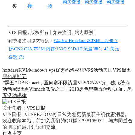
购买链接
购买链接
购买链接
买
接
接
VPS 日报 , 版权所有丨如未注明 , 均为原创丨
转载请注明原文链接：
#黑五# Hostdare 洛杉矶，特价 7
折/CN2 GIA/756M 内存/150G SSD/1T 流量/年付 42 美元
喜欢 (
3
)
hostdare
KVM
windows-vps
优惠码
洛杉矶VPS
活动
美国VPS
黑五
黑色星期五
#黑五# RAKsmart，圣何塞不限流量VPS/CN2/5折，独服秒杀
活动
#黑五# Virmach低价之王，2018黑色星期五活动页面，黑
五活动规律
关于作者：
VPS日报
VPS日报 | VPSRB.COM将日常为您更新最新主机优惠消息。
欢迎收藏本站，并加入我们的QQ群：258195977，与志同道合
的朋友们展开讨论和交流。
作者主页