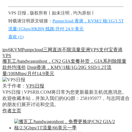
VPS 日报 , 版权所有丨如未注明 , 均为原创丨
转载请注明原文链接：
Pumpcloud 香港，KVM/2 核/1G/1.5T
流量/1Gbps/HKBN 线路/月付 24.9 美元
喜欢 (
1
)
ipv6
KVM
Pumpcloud
三网直连
不限流量
亚洲VPS
支付宝
香港
VPS
搬瓦工/bandwagonhost，CN2 GIA套餐补货，GIA系列除限量
款外均涨价
Dmit香港，KMV/1核/1G/20G SSD/1.2T流
量/100Mbps/月付14.9美元
关于作者：
VPS日报
VPS日报 | VPSRB.COM将日常为您更新最新主机优惠消息。
欢迎收藏本站，并加入我们的QQ群：258195977，与志同道合
的朋友们展开讨论和交流。
作者主页