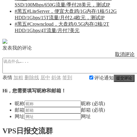
SSD/100Mbps/650G流量/季付28美元，测试IP
#黑五#LiteServer，便宜大盘鸡/1G内存/1核/512G
HDD/1Gbps/15T流量/月付2.4欧元，测试IP
#黑五#Crowncloud，大盘鸡/0.5G内存/2核/2T
HDD/1Gbps/4T流量/月付7美元
发表我的评论
取消评论
表情
加粗
删除线
居中
斜体
签到
评论通知
提交评论
Hi，您需要填写昵称和邮箱！
昵称
昵称 (必填)
邮箱
邮箱 (必填)
网址
网址
VPS日报交流群