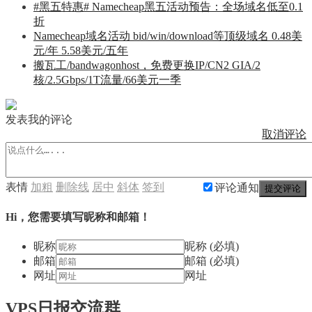
#黑五特惠# Namecheap黑五活动预告：全场域名低至0.1
折
Namecheap域名活动 bid/win/download等顶级域名 0.48美
元/年 5.58美元/五年
搬瓦工/bandwagonhost，免费更换IP/CN2 GIA/2
核/2.5Gbps/1T流量/66美元一季
发表我的评论
取消评论
表情
加粗
删除线
居中
斜体
签到
评论通知
提交评论
Hi，您需要填写昵称和邮箱！
昵称
昵称 (必填)
邮箱
邮箱 (必填)
网址
网址
VPS日报交流群