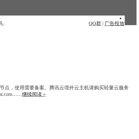
码。
QQ群
|
广告投放
个节点，使用需要备案。腾讯云境外云主机请购买轻量云服务
nt.com……
继续阅读 »