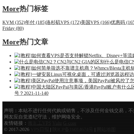
More
热门标签
KVM (352)
年付 (185)
洛杉矶VPS (172)
美国VPS (166)
优惠码 (165
Friday (80)
More
热门文章
什么是电信CN
号？
2021-11-14
0
声明：本站不进行任何代购或销售，不涉及任何金钱交易，不
网友应自觉遵纪守法，维护网络安全。
友情链接：
搬瓦工VPS
Vultr
G-core
© 2017-2026
VPS日报
|
陕ICP备16014674号
|
网站地图