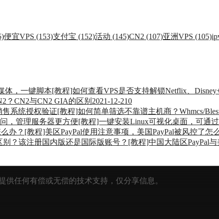
)
便宜VPS (153)
支付宝 (152)
活动 (145)
CN2 (107)
亚洲VPS (105)
ip
[教程]如何查看VPS是否支持解锁Netflix、Dis
2？CN2与CN2 GIA的区别
2021-12-21
0
[教程]如何简单筛选不靠谱主机商？Whmcs/Bl
[教程]一键安装Linux可视化桌面，可
[教程]美区PayPal使用注意事项，美国PayPal被风控了怎
[教程]中国大陆区PayPa
提供任何有偿或无偿的技术支持，仅分享信息。