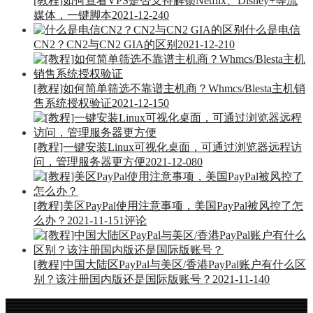
[教程]如何查看VPS是否支持解锁Netflix、Disney+等流
媒体，一键脚本
2021-12-24
0
什么是电信
CN2？CN2与CN2 GIA的区别
2021-12-21
0
[教程]如何简单筛选不靠谱主机商？Whmcs/Blesta主机销
售系统授权验证
2021-12-15
0
[教程]一键安装Linux可视化桌面，可通过浏览器远程访
问，管理服务器更方便
2021-12-08
0
[教程]美区PayPal使用注意事项，美国PayPal被风控了怎
么办？
2021-11-15
1评论
[教程]中国大陆区PayPal与美区/香港PayPal账户有什么区
别？该注册国内版还是国际版账号？
2021-11-14
0