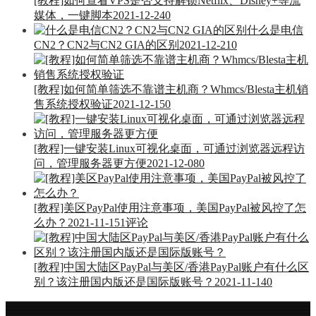
[教程]如何查看VPS是否支持解锁Netflix、Disney+等流
媒体，一键脚本
2021-12-24
0
什么是电信
CN2？CN2与CN2 GIA的区别
2021-12-21
0
[教程]如何简单筛选不靠谱主机商？Whmcs/Blesta主机销
售系统授权验证
2021-12-15
0
[教程]一键安装Linux可视化桌面，可通过浏览器远程访
问，管理服务器更方便
2021-12-08
0
[教程]美区PayPal使用注意事项，美国PayPal被风控了怎
么办？
2021-11-15
1评论
[教程]中国大陆区PayPal与美区/香港PayPal账户有什么区
别？该注册国内版还是国际版账号？
2021-11-14
0