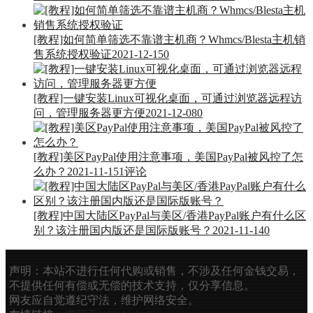
[教程]如何简单筛选不靠谱主机商？Whmcs/Blesta主机销
售系统授权验证
2021-12-15
0
[教程]一键安装Linux可视化桌面，可通过浏览器远程访
问，管理服务器更方便
2021-12-08
0
[教程]美区PayPal使用注意事项，美国PayPal被风控了怎
么办？
2021-11-15
1评论
[教程]中国大陆区PayPal与美区/香港PayPal账户有什么区
别？该注册国内版还是国际版账号？
2021-11-14
0
声明：本站不进行任何代购或销售，不涉及任何金钱交易，
不提供任何有偿或无偿的技术支持，仅分享信息。
网友应自觉遵纪守法，维护网络安全。