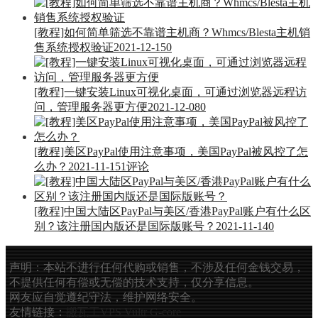
[教程]如何简单筛选不靠谱主机商？Whmcs/Blesta主机销
售系统授权验证
2021-12-15
0
[教程]一键安装Linux可视化桌面，可通过浏览器远程访
问，管理服务器更方便
2021-12-08
0
[教程]美区PayPal使用注意事项，美国PayPal被风控了怎
么办？
2021-11-15
1评论
[教程]中国大陆区PayPal与美区/香港PayPal账户有什么区
别？该注册国内版还是国际版账号？
2021-11-14
0
声明：本站不进行任何代购或销售，不涉及任何金钱交易，
不提供任何有偿或无偿的技术支持，仅分享信息。
网友应自觉遵纪守法，维护网络安全。
友情链接：
搬瓦工VPS
Vultr
G-core