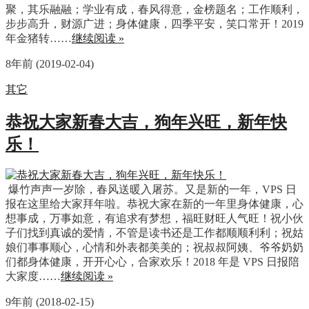
聚，其乐融融；学业有成，春风得意，金榜题名；工作顺利，
步步高升，财源广进；身体健康，四季平安，笑口常开！2019
年金猪转……
继续阅读 »
8年前 (2019-02-04)
其它
恭祝大家新春大吉，狗年兴旺，新年快
乐！
爆竹声声一岁除，春风送暖入屠苏。又是新的一年，VPS 日
报在这里给大家拜年啦。恭祝大家在新的一年里身体健康，心
想事成，万事如意，有追求有梦想，福旺财旺人气旺！祝小伙
子们找到真诚的爱情，不管是读书还是工作都顺顺利利；祝姑
娘们事事顺心，心情和外表都美美的；祝叔叔阿姨、爷爷奶奶
们都身体健康，开开心心，合家欢乐！2018 年是 VPS 日报陪
大家度……
继续阅读 »
9年前 (2018-02-15)