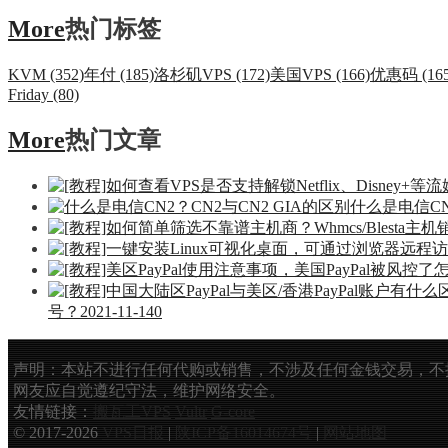
More
热门标签
KVM (352)
年付 (185)
洛杉矶VPS (172)
美国VPS (166)
优惠码 (165
Friday (80)
More
热门文章
什么是电信CN
号？
2021-11-14
0
声明：本站不进行任何代购或销售，不涉及任何金钱交易，不
网友应自觉遵纪守法，维护网络安全。
友情链接：
搬瓦工VPS
Vultr
G-core
© 2017-2026
VPS日报
|
陕ICP备16014674号
|
网站地图