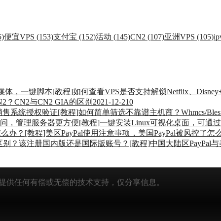
)
便宜VPS (153)
支付宝 (152)
活动 (145)
CN2 (107)
亚洲VPS (105)
ip
[教程]如何查看VPS是否支持解锁Netflix、Dis
2？CN2与CN2 GIA的区别
2021-12-21
0
[教程]如何简单筛选不靠谱主机商？Whmcs/Bl
[教程]一键安装Linux可视化桌面，可
[教程]美区PayPal使用注意事项，美国PayPal被风控了怎
[教程]中国大陆区PayPa
提供任何有偿或无偿的技术支持，仅分享信息。