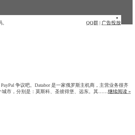
码。
QQ群
|
广告投放
yPal 争议吧。Databor 是一家俄罗斯主机商，主营业务很齐
个城市，分别是：莫斯科、圣彼得堡、远东。其……
继续阅读 »