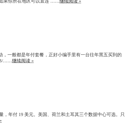
如果你所在地区可以直连 ……
继续阅读 »
会放出促销活动，一般都是年付套餐，正好小编手里有一台往年黑五买到的
B/……
继续阅读 »
，1T 月流量，年付 19 美元。美国、荷兰和土耳其三个数据中心可选。只
»