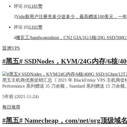
评论 (0)
1181
赞
3
Vultr新用户注册充多少送多少，最高赠送100美元，一年
评论 (0)
1101
赞
4
搬瓦工/bandwagonhost，CN2 GIA/1G/1核/20G SSD/500
亚洲VPS
#黑五# SSDNodes，KVM/24G内存/6核/4
黑五主机商优惠促销汇总《 2021 年 BlackFriday V
Performance 系列赠送 35 刀余额，Standard 系列赠送
5年前 (2021-11-24)
每日推荐
#黑五# Namecheap，com/net/org顶